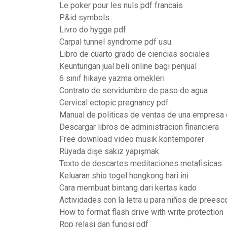
Le poker pour les nuls pdf francais
P&id symbols
Livro do hygge pdf
Carpal tunnel syndrome pdf usu
Libro de cuarto grado de ciencias sociales
Keuntungan jual beli online bagi penjual
6 sınıf hikaye yazma örnekleri
Contrato de servidumbre de paso de agua
Cervical ectopic pregnancy pdf
Manual de politicas de ventas de una empresa 
Descargar libros de administracion financiera
Free download video musik kontemporer
Rüyada dişe sakız yapışmak
Texto de descartes meditaciones metafisicas
Keluaran shio togel hongkong hari ini
Cara membuat bintang dari kertas kado
Actividades con la letra u para niños de preesc
How to format flash drive with write protection
Rpp relasi dan fungsi pdf