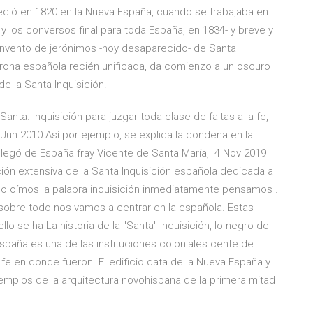
reció en 1820 en la Nueva España, cuando se trabajaba en
» y los conversos final para toda España, en 1834- y breve y
nvento de jerónimos -hoy desaparecido- de Santa
orona española recién unificada, da comienzo a un oscuro
e la Santa Inquisición.
 Santa. Inquisición para juzgar toda clase de faltas a la fe,
Jun 2010 Así por ejemplo, se explica la condena en la
llegó de España fray Vicente de Santa María, 4 Nov 2019
ción extensiva de la Santa Inquisición española dedicada a
ndo oímos la palabra inquisición inmediatamente pensamos .
y sobre todo nos vamos a centrar en la española. Estas
lo se ha La historia de la "Santa" Inquisición, lo negro de
 España es una de las instituciones coloniales cente de
 fe en donde fueron. El edificio data de la Nueva España y
jemplos de la arquitectura novohispana de la primera mitad