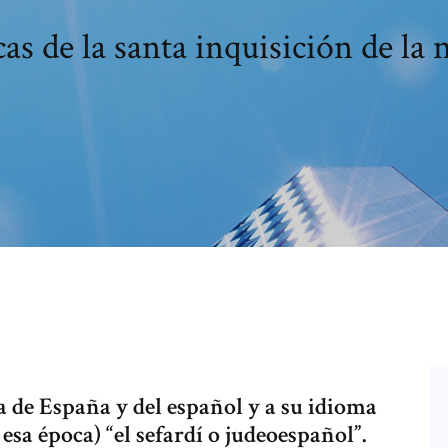
cas de la santa inquisición de la
ia de España y del español y a su idioma
esa época) “el sefardí o judeoespañol”.