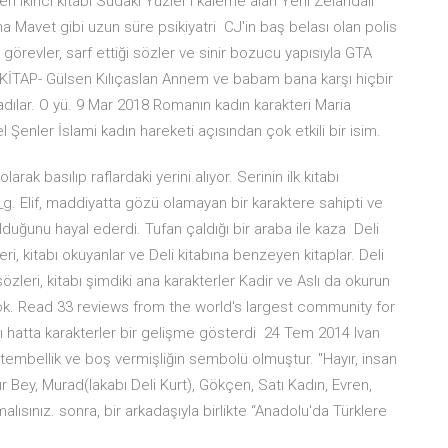
ken ikinci kitabı Sudaki Yüzler'i kaleme alan Yeni Zelandalı
na Mavet gibi uzun süre psikiyatri CJ'in baş belası olan polis
revler, sarf ettiği sözler ve sinir bozucu yapısıyla GTA
SİS KİTAP- Gülsen Kılıçaslan Annem ve babam bana karşı hiçbir
adılar. O yü. 9 Mar 2018 Romanın kadın karakteri Maria
 Şenler İslami kadın hareketi açısından çok etkili bir isim.
rak basılıp raflardaki yerini alıyor. Serinin ilk kitabı
. Elif, maddiyatta gözü olamayan bir karaktere sahipti ve
lduğunu hayal ederdi. Tufan çaldığı bir araba ile kaza Deli
eri, kitabı okuyanlar ve Deli kitabına benzeyen kitaplar. Deli
sözleri, kitabı şimdiki ana karakterler Kadir ve Aslı da okurun
k. Read 33 reviews from the world's largest community for
ı hatta karakterler bir gelişme gösterdi 24 Tem 2014 Ivan
. tembellik ve boş vermişliğin sembolü olmuştur. "Hayır, insan
ır Bey, Murad(lakabı Deli Kurt), Gökçen, Satı Kadın, Evren,
ısınız. sonra, bir arkadaşıyla birlikte “Anadolu'da Türklere