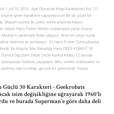
l 1 Jul 10, 2013 · Aşık Olunacak Kitap Karakterleri Vol 1 D
her önüme gelen karaktere yapışmıyorum.Bir de şöyle bir
r. Masum kızımız iki çekici erkek arasında kalıyor.
oldum Harry Potter filmleri sıralamasını yazar mısınız ...
Moddy'in yardımıyla finale ulaşıyor. Ama her şeyin tuzak
ekrar dirilmesi ile sonlanıyor. 5-) Harry Potter Zümrüdüanka
filmidir. Bu kitapta Sihir Bakanlığı, Harry DEDE KORKUT VE
Dumrul Oğuzların Diliyle Dede Korkut Kitabı) 12 destan
 sonrasında Türklerin yaşayışını, dilini, tarihini, edebiyatını ve
ile yazılmış olan bu kitap; gerçek bir şaheserdir. Dünya
n Güçlü 30 Karakteri - Geekrobats
cak isim değişikliğine uğrayarak 1960'lı
rdu ve burada Superman'e göre daha deli