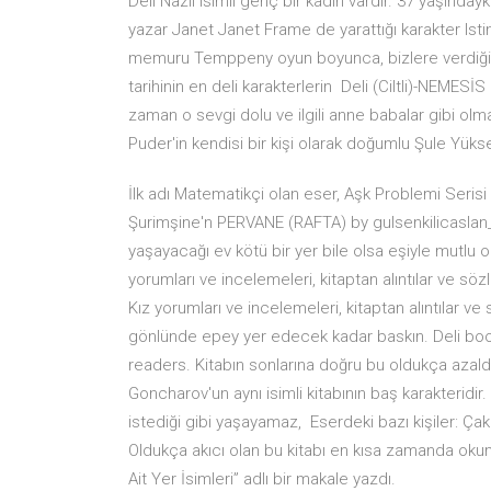
Deli Nazlı isimli genç bir kadın vardır. 37 yaşınday
yazar Janet Janet Frame de yarattığı karakter Isti
memuru Temppeny oyun boyunca, bizlere verdiği gö
tarihinin en deli karakterlerin Deli (Ciltli)-NEME
zaman o sevgi dolu ve ilgili anne babalar gibi olm
Puder'in kendisi bir kişi olarak doğumlu Şule Yüksel
İlk adı Matematikçi olan eser, Aşk Problemi Serisi ola
Şurimşine'n PERVANE (RAFTA) by gulsenkilicaslan_g
yaşayacağı ev kötü bir yer bile olsa eşiyle mutlu o
yorumları ve incelemeleri, kitaptan alıntılar ve sözl
Kız yorumları ve incelemeleri, kitaptan alıntılar ve 
gönlünde epey yer edecek kadar baskın. Deli boo
readers. Kitabın sonlarına doğru bu oldukça azald
Goncharov'un aynı isimli kitabının baş karakteridir
istediği gibi yaşayamaz, Eserdeki bazı kişiler: Çak
Oldukça akıcı olan bu kitabı en kısa zamanda okumal
Ait Yer İsimleri” adlı bir makale yazdı.