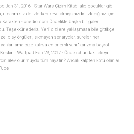
be Jan 31, 2016 · Star Wars Çizim Kitabı alıp çocuklar gibi
 umarım siz de izlerken keyif almışsınızdır! İzlediğiniz için
a Karakteri - onedio.com Öncelikle başka bir galeri
du. Teşekkür ederiz. Yerli dizilere yaklaşmasa bile gittikçe
üzel olay örgüleri, sıkmayan senaryolar, süreler, her
en yanları ama bize kalırsa en önemli yanı "karizma başrol
 Keskin - Wattpad Feb 23, 2017 · Önce ruhundaki lekeyi
aydın alev olur muydu tüm hayatın? Ancak kalpten kötü olanlar
uTube