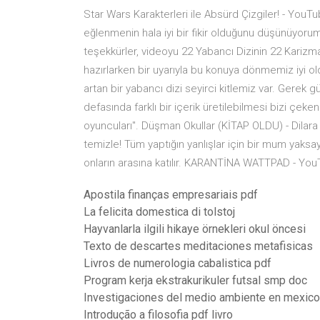
Star Wars Karakterleri ile Absürd Çizgiler! - YouTu
eğlenmenin hala iyi bir fikir olduğunu düşünüyorum,
teşekkürler, videoyu 22 Yabancı Dizinin 22 Karizm
hazırlarken bir uyarıyla bu konuya dönmemiz iyi ol
artan bir yabancı dizi seyirci kitlemiz var. Gerek g
defasında farklı bir içerik üretilebilmesi bizi çek
oyuncuları". Düşman Okullar (KİTAP OLDU) - Dilara
temizle! Tüm yaptığın yanlışlar için bir mum yaks
onların arasına katılır. KARANTİNA WATTPAD - Yo
Apostila finanças empresariais pdf
La felicita domestica di tolstoj
Hayvanlarla ilgili hikaye örnekleri okul öncesi
Texto de descartes meditaciones metafisicas
Livros de numerologia cabalistica pdf
Program kerja ekstrakurikuler futsal smp doc
Investigaciones del medio ambiente en mexico
Introdução a filosofia pdf livro