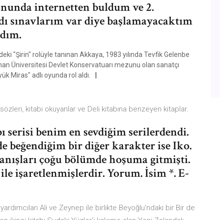
nunda internetten buldum ve 2.
ydı sınavlarım var diye başlamayacaktım
adım.
deki "Şirin" rolüyle tanınan Akkaya, 1983 yılında Tevfik Gelenbe
inan Üniversitesi Devlet Konservatuarı mezunu olan sanatçı
ük Miras" adlı oyunda rol aldı.
 sözleri, kitabı okuyanlar ve Deli kitabına benzeyen kitaplar.
 serisi benim en sevdiğim serilerdendi.
de beğendiğim bir diğer karakter ise Iko.
vranışları çoğu bölümde hoşuma gitmişti.
ile işaretlenmişlerdir. Yorum. İsim *. E-
rdımcıları Ali ve Zeynep ile birlikte Beyoğlu'ndaki bir Bir de