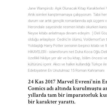
Jane Wampirob: Aşık Olunacak Kitap Karakterleri Vo
Artık isimleri karıştırmamaya çalışıyorum. Tabii 
durum var artık gençlik romanlarında aşk üçgeni va
Herondale sayesinde resmen kitabı okurken kanser 
Neyse kitabı anlatmaya devam edeyim. :) Deli Göz 
olduğu anlaşılıyor. Cedric'in ölümü, Voldemort'un t
Yoldaşlığı Harry Potter serisinin beşinci kitabı ve 
HİKAYELERİ - islamiforum.net Duha Koca Oğlu Deli 
özellikli hikâye yer alır ve bu kitap, İslâm öncesi ve
kültürünü içerir. Akıcı ve halkın kullandığı Türkçe 
Edebiyatının En Unutulmaz 15 Roman Kahramanı
24 Kas 2017 Marvel Evreni'nin E
Comics adı altında kurulmuştu an
yıllarda tam bir imparatorluk ku
bir karakter yarattı.