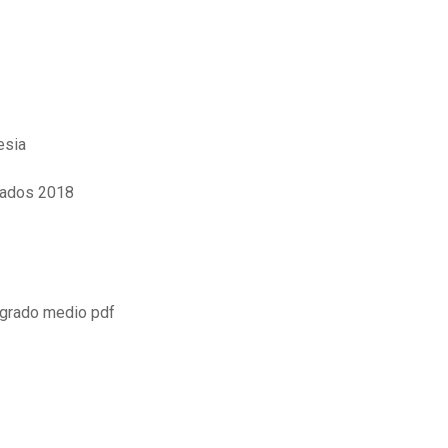
esia
ltados 2018
n grado medio pdf