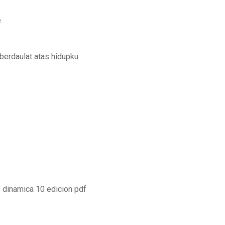
e
 berdaulat atas hidupku
s dinamica 10 edicion pdf