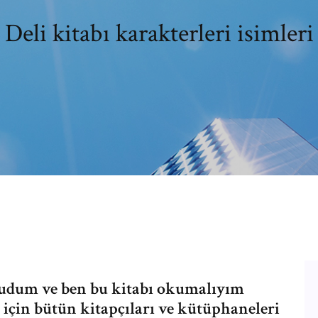
Deli kitabı karakterleri isimleri
okudum ve ben bu kitabı okumalıyım
için bütün kitapçıları ve kütüphaneleri