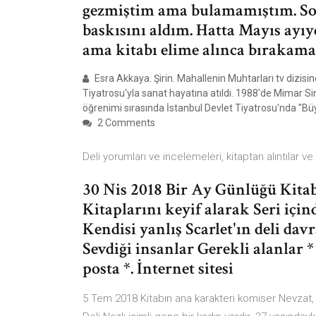
gezmiştim ama bulamamıştım. So
baskısını aldım. Hatta Mayıs ayı
ama kitabı elime alınca bırakam
Esra Akkaya. Şirin. Mahallenin Muhtarları tv dizisin
Tiyatrosu'yla sanat hayatına atıldı. 1988'de Mimar S
öğrenimi sırasında İstanbul Devlet Tiyatrosu'nda "Büy
2 Comments
Deli yorumları ve incelemeleri, kitaptan alıntılar ve
30 Nis 2018 Bir Ay Günlüğü Kitabı
Kitaplarını keyif alarak Seri için
Kendisi yanlış Scarlet'ın deli da
Sevdiği insanlar Gerekli alanlar * 
posta *. İnternet sitesi
5 Tem 2018 Kitabın ana karakteri komiser Nevzat, ya