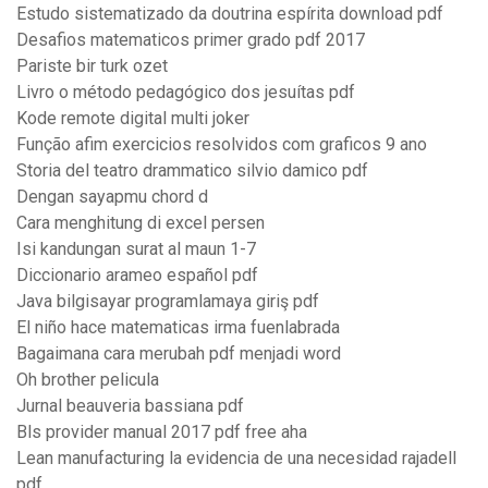
Estudo sistematizado da doutrina espírita download pdf
Desafios matematicos primer grado pdf 2017
Pariste bir turk ozet
Livro o método pedagógico dos jesuítas pdf
Kode remote digital multi joker
Função afim exercicios resolvidos com graficos 9 ano
Storia del teatro drammatico silvio damico pdf
Dengan sayapmu chord d
Cara menghitung di excel persen
Isi kandungan surat al maun 1-7
Diccionario arameo español pdf
Java bilgisayar programlamaya giriş pdf
El niño hace matematicas irma fuenlabrada
Bagaimana cara merubah pdf menjadi word
Oh brother pelicula
Jurnal beauveria bassiana pdf
Bls provider manual 2017 pdf free aha
Lean manufacturing la evidencia de una necesidad rajadell
pdf