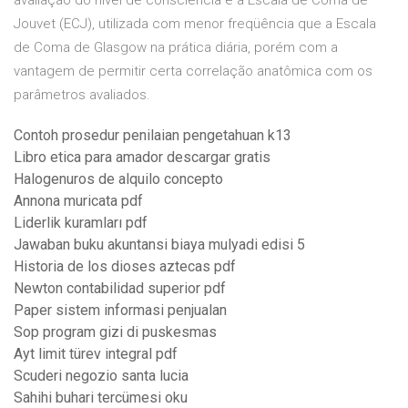
avaliação do nível de consciência é a Escala de Coma de
Jouvet (ECJ), utilizada com menor freqüência que a Escala
de Coma de Glasgow na prática diária, porém com a
vantagem de permitir certa correlação anatômica com os
parâmetros avaliados.
Contoh prosedur penilaian pengetahuan k13
Libro etica para amador descargar gratis
Halogenuros de alquilo concepto
Annona muricata pdf
Liderlik kuramları pdf
Jawaban buku akuntansi biaya mulyadi edisi 5
Historia de los dioses aztecas pdf
Newton contabilidad superior pdf
Paper sistem informasi penjualan
Sop program gizi di puskesmas
Ayt limit türev integral pdf
Scuderi negozio santa lucia
Sahihi buhari tercümesi oku