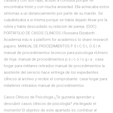
casada y con dos hijas, acudió a consulta porque se
encontraba triste y con mucha ansiedad. Ella achacaba estos
síntomas a un distanciamiento por parte de su marido. Se
culpabilizaba a si misma porque se había dejado llevar por la
rutina y había descuidado su relación de pareja. (DOC)
PORTAFOLIO DE CASOS CLINICOS | Rossana Elizabeth ...
Academia.edu is a platform for academics to share research
papers. MANUAL DE PROCEDIMIENTOS P S I C O L O G I A
manual de procedimientos tecnicos para psicologia nÚmero
de hoja. manual de procedimientos p s i c o l o g i a . casa
hogar para militares retirados manual de procedimientos la
asistente del servicio hace entrega de los expedientes
clÍnicos al archivo y recibe el comprobante. casa hogar para
miliateres retirados manual de procedimientos
Casos Clínicos de Psicología ¿Te gustaría aprender y
descubrir casos clínicos de psicología? ¡Ha llegado el
momento! El objetivo de este apartado es contribuir al