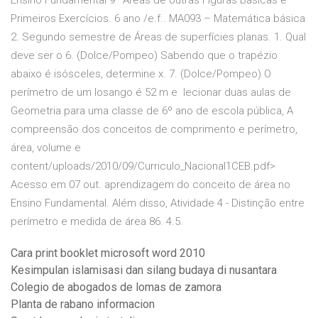
Ensino Fundamental 9º Áreas de outras Figuras Básicas e
Primeiros Exercícios. 6 ano /e.f.. MA093 – Matemática básica
2. Segundo semestre de Áreas de superfícies planas. 1. Qual
deve ser o 6. (Dolce/Pompeo) Sabendo que o trapézio
abaixo é isósceles, determine x. 7. (Dolce/Pompeo) O
perímetro de um losango é 52 m e lecionar duas aulas de
Geometria para uma classe de 6º ano de escola pública, A
compreensão dos conceitos de comprimento e perímetro,
área, volume e
content/uploads/2010/09/Curriculo_Nacional1CEB.pdf>
Acesso em 07 out. aprendizagem do conceito de área no
Ensino Fundamental. Além disso, Atividade 4 - Distinção entre
perímetro e medida de área 86. 4.5.
Cara print booklet microsoft word 2010
Kesimpulan islamisasi dan silang budaya di nusantara
Colegio de abogados de lomas de zamora
Planta de rabano informacion