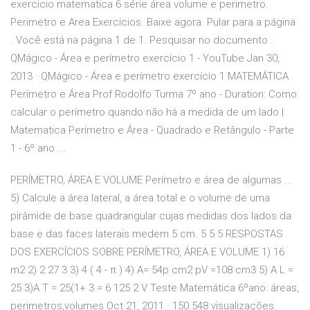
exercicio matematica 6 série área volume e perimetro.
Perimetro e Area Exercicios. Baixe agora. Pular para a página
. Você está na página 1 de 1. Pesquisar no documento .
QMágico - Área e perímetro exercício 1 - YouTube Jan 30,
2013 · QMágico - Área e perímetro exercício 1 MATEMÁTICA
Perímetro e Área Prof Rodolfo Turma 7º ano - Duration: Como
calcular o perímetro quando não há a medida de um lado |
Matematica Perímetro e Área - Quadrado e Retângulo - Parte
1 - 6º ano ...
PERÍMETRO, ÁREA E VOLUME Perímetro e área de algumas ...
5) Calcule a área lateral, a área total e o volume de uma
pirâmide de base quadrangular cujas medidas dos lados da
base e das faces laterais medem 5 cm. 5 5 5 RESPOSTAS
DOS EXERCÍCIOS SOBRE PERÍMETRO, ÁREA E VOLUME 1) 16
m2 2) 2 27 3 3) 4 ( 4 - π ) 4) A= 54p cm2 pV =108 cm3 5) A L =
25 3)A T = 25(1+ 3 = 6 125 2 V Teste Matemática 6ºano: áreas,
perimetros,volumes Oct 21, 2011 · 150.548 visualizações.