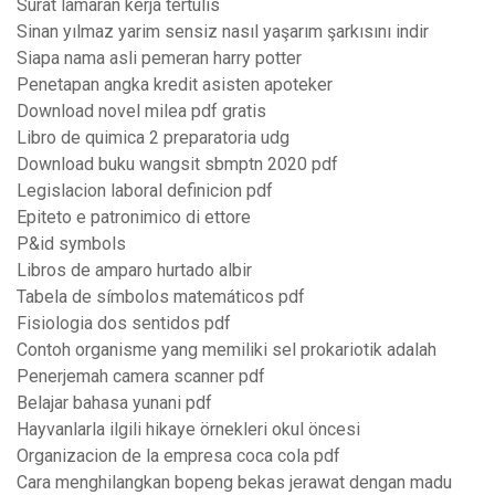
Surat lamaran kerja tertulis
Sinan yılmaz yarim sensiz nasıl yaşarım şarkısını indir
Siapa nama asli pemeran harry potter
Penetapan angka kredit asisten apoteker
Download novel milea pdf gratis
Libro de quimica 2 preparatoria udg
Download buku wangsit sbmptn 2020 pdf
Legislacion laboral definicion pdf
Epiteto e patronimico di ettore
P&id symbols
Libros de amparo hurtado albir
Tabela de símbolos matemáticos pdf
Fisiologia dos sentidos pdf
Contoh organisme yang memiliki sel prokariotik adalah
Penerjemah camera scanner pdf
Belajar bahasa yunani pdf
Hayvanlarla ilgili hikaye örnekleri okul öncesi
Organizacion de la empresa coca cola pdf
Cara menghilangkan bopeng bekas jerawat dengan madu