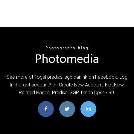
See more of Togel prediksi sgp dan hk on Facebook. Log
In. Forgot account? or. Create New Account. Not Now.
Related Pages. Prediksi SGP Tanpa Upss - 99