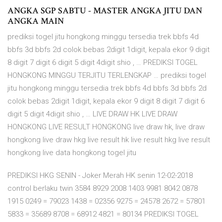
ANGKA SGP SABTU - MASTER ANGKA JITU DAN
ANGKA MAIN
prediksi togel jitu hongkong minggu tersedia trek bbfs 4d
bbfs 3d bbfs 2d colok bebas 2digit 1digit, kepala ekor 9 digit
8 digit 7 digit 6 digit 5 digit 4digit shio , … PREDIKSI TOGEL
HONGKONG MINGGU TERJITU TERLENGKAP … prediksi togel
jitu hongkong minggu tersedia trek bbfs 4d bbfs 3d bbfs 2d
colok bebas 2digit 1digit, kepala ekor 9 digit 8 digit 7 digit 6
digit 5 digit 4digit shio , … LIVE DRAW HK LIVE DRAW
HONGKONG LIVE RESULT HONGKONG live draw hk, live draw
hongkong live draw hkg live result hk live result hkg live result
hongkong live data hongkong togel jitu
PREDIKSI HKG SENIN - Joker Merah HK senin 12-02-2018
control berlaku twin 3584 8929 2008 1403 9981 8042 0878
1915 0249 = 79023 1438 = 02356 9275 = 24578 2672 = 57801
5833 = 35689 8708 = 68912 4821 = 80134 PREDIKSI TOGEL