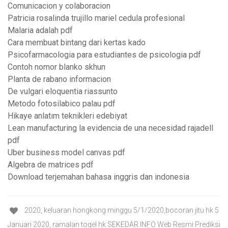
Comunicacion y colaboracion
Patricia rosalinda trujillo mariel cedula profesional
Malaria adalah pdf
Cara membuat bintang dari kertas kado
Psicofarmacologia para estudiantes de psicologia pdf
Contoh nomor blanko skhun
Planta de rabano informacion
De vulgari eloquentia riassunto
Metodo fotosilabico palau pdf
Hikaye anlatım teknikleri edebiyat
Lean manufacturing la evidencia de una necesidad rajadell
pdf
Uber business model canvas pdf
Algebra de matrices pdf
Download terjemahan bahasa inggris dan indonesia
2020, keluaran hongkong minggu 5/1/2020,bocoran jitu hk 5
Januari 2020, ramalan togel hk SEKEDAR INFO Web Resmi Prediksi