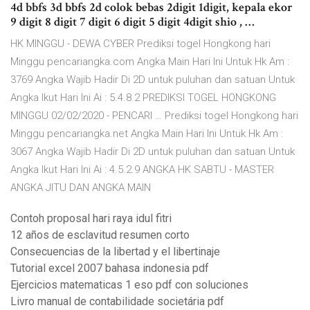
4d bbfs 3d bbfs 2d colok bebas 2digit 1digit, kepala ekor
9 digit 8 digit 7 digit 6 digit 5 digit 4digit shio , …
HK MINGGU - DEWA CYBER Prediksi togel Hongkong hari
Minggu pencariangka.com Angka Main Hari Ini Untuk Hk Am :
3769 Angka Wajib Hadir Di 2D untuk puluhan dan satuan Untuk
Angka Ikut Hari Ini Ai : 5.4.8.2 PREDIKSI TOGEL HONGKONG
MINGGU 02/02/2020 - PENCARI … Prediksi togel Hongkong hari
Minggu pencariangka.net Angka Main Hari Ini Untuk Hk Am :
3067 Angka Wajib Hadir Di 2D untuk puluhan dan satuan Untuk
Angka Ikut Hari Ini Ai : 4.5.2.9 ANGKA HK SABTU - MASTER
ANGKA JITU DAN ANGKA MAIN
Contoh proposal hari raya idul fitri
12 años de esclavitud resumen corto
Consecuencias de la libertad y el libertinaje
Tutorial excel 2007 bahasa indonesia pdf
Ejercicios matematicas 1 eso pdf con soluciones
Livro manual de contabilidade societária pdf