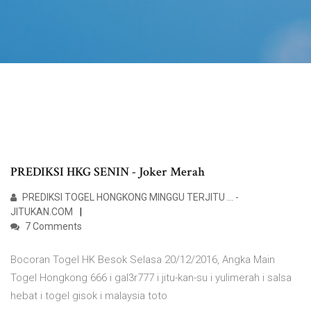
PREDIKSI HKG SENIN - Joker Merah
PREDIKSI TOGEL HONGKONG MINGGU TERJITU ... -
JITUKAN.COM
7 Comments
Bocoran Togel HK Besok Selasa 20/12/2016, Angka Main
Togel Hongkong 666 i gal3r777 i jitu-kan-su i yulimerah i salsa
hebat i togel gisok i malaysia toto