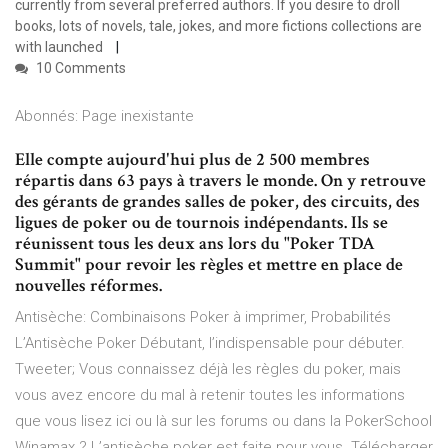
currently from several preferred authors. If you desire to droll
books, lots of novels, tale, jokes, and more fictions collections are
with launched
10 Comments
Abonnés: Page inexistante
Elle compte aujourd'hui plus de 2 500 membres
répartis dans 63 pays à travers le monde. On y retrouve
des gérants de grandes salles de poker, des circuits, des
ligues de poker ou de tournois indépendants. Ils se
réunissent tous les deux ans lors du "Poker TDA
Summit" pour revoir les règles et mettre en place de
nouvelles réformes.
Antisèche: Combinaisons Poker à imprimer, Probabilités
L’Antisèche Poker Débutant, l’indispensable pour débuter.
Tweeter; Vous connaissez déjà les règles du poker, mais
vous avez encore du mal à retenir toutes les informations
que vous lisez ici ou là sur les forums ou dans la PokerSchool
Winamax ? L’antisèche poker est faite pour vous. Télécharger