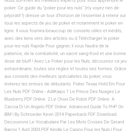
Nous sommes les meilleurs experts pour vous apprendre le
poker. Ce guide du "poker pour les nuls" (n'y voyez rien de
péjoratif !) dresse un tour d'horizon de l'essentiel à retenir sur
tous les aspects de jeu de poker et notamment le poker en
ligne. Il vous fournira beaucoup de conseils utiles et inédits,
avec des liens vers des articles ou d Télécharger le poker
pour les nuls Rapide Pour gagner, il vous faudra de la
patience, de la combativité, un sacré sang-froid et une bonne
dose de bluff ! Avec Le Poker pour les Nuls, découvrez ce jeu
extraordinaire, toutes ses règles et toutes ses formes. Grâce
aux conseils des meilleurs spécialistes du poker, vous
éviterez les erreurs de débutants. Poker Texas Hold Em Pour
Les Nuls PDF Online - AdilKaipo 1 Le Prince Des Nuages Le
Blueberry PDF Online. 2 Le Choix De Robin PDF Online. A
Caccia Di Un Angelo PDF Online. Advanced Guide To PHP On
IBM I By Schroeder Kevin 2014 Paperback PDF Download.
Decouvrons Le Vocabulaire Par Les Mots Croises De Gerard
Barroy 1 Avril 2003 PDF Kindle Le Casino Pour les Nuls | Pour