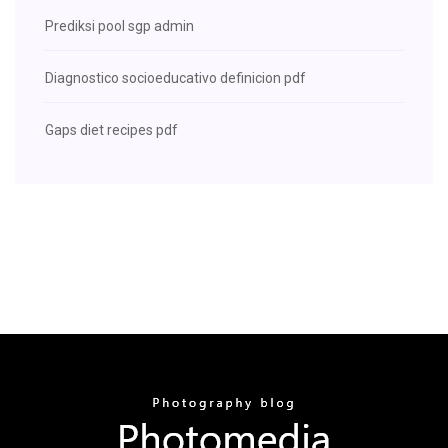
Prediksi pool sgp admin
Diagnostico socioeducativo definicion pdf
Gaps diet recipes pdf