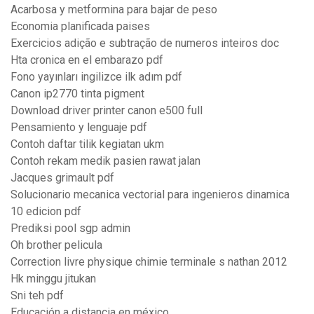
Acarbosa y metformina para bajar de peso
Economia planificada paises
Exercicios adição e subtração de numeros inteiros doc
Hta cronica en el embarazo pdf
Fono yayınları ingilizce ilk adım pdf
Canon ip2770 tinta pigment
Download driver printer canon e500 full
Pensamiento y lenguaje pdf
Contoh daftar tilik kegiatan ukm
Contoh rekam medik pasien rawat jalan
Jacques grimault pdf
Solucionario mecanica vectorial para ingenieros dinamica
10 edicion pdf
Prediksi pool sgp admin
Oh brother pelicula
Correction livre physique chimie terminale s nathan 2012
Hk minggu jitukan
Sni teh pdf
Educación a distancia en méxico