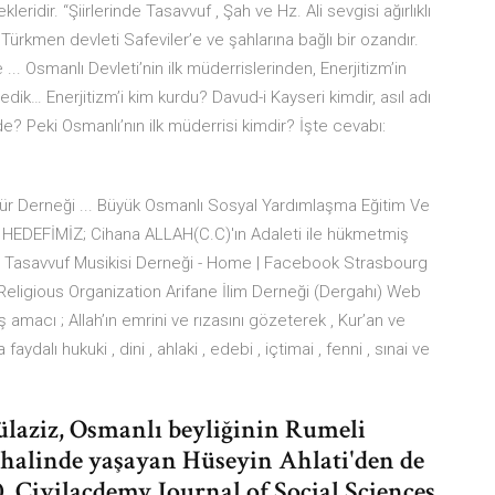
ridir. “Şiirlerin­de Tasavvuf , Şah ve Hz. Ali sevgisi ağırlıklı
 Türkmen devleti Safeviler’e ve şahlarına bağlı bir ozandır.
... Osmanlı Devleti’nin ilk müderrislerinden, Enerjitizm’in
ledik… Enerjitizm’i kim kurdu? Davud-i Kayseri kimdir, asıl adı
? Peki Osmanlı’nın ilk müderrisi kimdir? İşte cevabı:
ür Derneği ... Büyük Osmanlı Sosyal Yardımlaşma Eğitim Ve
is. HEDEFİMİZ; Cihana ALLAH(C.C)'ın Adaleti ile hükmetmiş
rg Tasavvuf Musikisi Derneği - Home | Facebook Strasbourg
 Religious Organization Arifane İlim Derneği (Dergahı) Web
ş amacı ; Allah’ın emrini ve rızasını gözeterek , Kur’an ve
alı hukuki , dini , ahlaki , edebi , içtimai , fenni , sınai ve
ülaziz, Osmanlı beyliğinin Rumeli
a halinde yaşayan Hüseyin Ahlati'den de
 Civilacdemy Journal of Social Sciences.