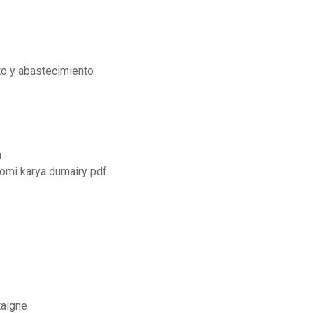
to y abastecimiento
h
omi karya dumairy pdf
taigne