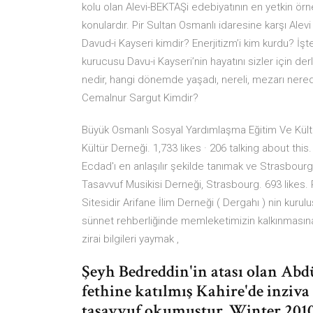
kolu olan Alevi-BEKTAŞi edebiyatının en yetkin örnekle
konulardır. Pir Sultan Osmanlı idaresine karşı Alevi
Davud-i Kayseri kimdir? Enerjitizm’i kim kurdu? İşte 
kurucusu Davu-i Kayseri’nin hayatını sizler için der
nedir, hangi dönemde yaşadı, nereli, mezarı nerede
Cemalnur Sargut Kimdir?
Büyük Osmanlı Sosyal Yardımlaşma Eğitim Ve Kült
Kültür Derneği. 1,733 likes · 206 talking about th
Ecdad'ı en anlaşılır şekilde tanımak ve Strasbou
Tasavvuf Musikisi Derneği, Strasbourg. 693 likes.
Sitesidir Arifane İlim Derneği ( Dergahı ) nin kurulu
sünnet rehberliğinde memleketimizin kalkınmasına fayd
zirai bilgileri yaymak ,
Şeyh Bedreddin'in atası olan Abd
fethine katılmış Kahire'de inziv
tasavvuf okumuştur. Winter 2010,