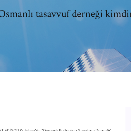
Osmanlı tasavvuf derneği kimdi
 EDİYOR Kütahya'da “Osmanlı Kültürünü Yaşatma Derneği”,