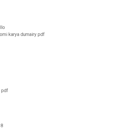
llo
omi karya dumairy pdf
 pdf
18