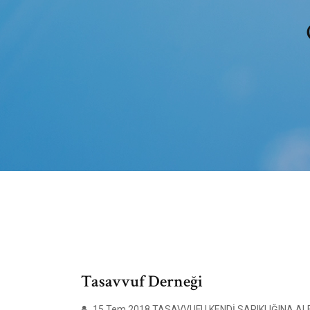
Tasavvuf Derneği
15 Tem 2018 TASAVVUFU KENDİ SAPIKLIĞINA ALET