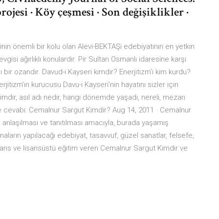
rojesi · Köy çeşmesi · Son değişiklikler ·
riinin önemli bir kolu olan Alevi-BEKTAŞi edebiyatının en yetkin
sevgisi ağırlıklı konulardır. Pir Sultan Osmanlı idaresine karşı
ı bir ozandır. Davud-i Kayseri kimdir? Enerjitizm’i kim kurdu?
erjitizm’in kurucusu Davu-i Kayseri’nin hayatını sizler için
imdir, asıl adı nedir, hangi dönemde yaşadı, nereli, mezarı
te cevabı: Cemalnur Sargut Kimdir? Aug 14, 2011 · Cemalnur
anlaşılması ve tanıtılması amacıyla, burada yaşamış
ırmaların yapılacağı edebiyat, tasavvuf, güzel sanatlar, felsefe,
lisans ve lisansüstü eğitim veren Cemalnur Sargut Kimdir ve