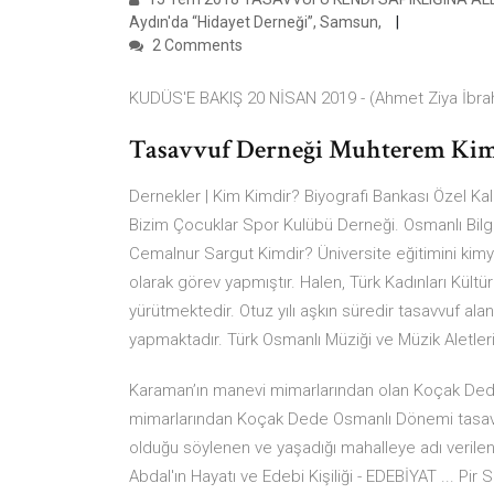
Aydın'da “Hidayet Derneği”, Samsun,
2 Comments
KUDÜS'E BAKIŞ 20 NİSAN 2019 - (Ahmet Ziya İbrahi
Tasavvuf Derneği Muhterem Kimd
Dernekler | Kim Kimdir? Biyografi Bankası Özel 
Bizim Çocuklar Spor Kulübü Derneği. Osmanlı Bilgi B
Cemalnur Sargut Kimdir? Üniversite eğitimini ki
olarak görev yapmıştır. Halen, Türk Kadınları Kült
yürütmektedir. Otuz yılı aşkın süredir tasavvuf alan
yapmaktadır. Türk Osmanlı Müziği ve Müzik Aletleri 
Karaman’ın manevi mimarlarından olan Koçak Dede
mimarlarından Koçak Dede Osmanlı Dönemi tasavvu
olduğu söylenen ve yaşadığı mahalleye adı verile
Abdal'ın Hayatı ve Edebi Kişiliği - EDEBİYAT ... Pir S