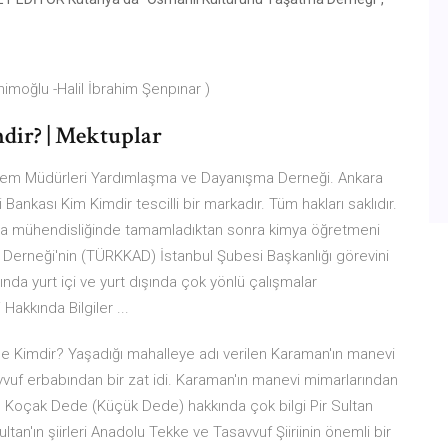
moğlu -Halil İbrahim Şenpınar )
ir? | Mektuplar
Kalem Müdürleri Yardımlaşma ve Dayanışma Derneği. Ankara
ankası Kim Kimdir tescilli bir markadır. Tüm hakları saklıdır.
mya mühendisliğinde tamamladıktan sonra kimya öğretmeni
ür Derneği'nin (TÜRKKAD) İstanbul Şubesi Başkanlığı görevini
ında yurt içi ve yurt dışında çok yönlü çalışmalar
Hakkında Bilgiler ...
 Kimdir? Yaşadığı mahalleye adı verilen Karaman'ın manevi
f erbabından bir zat idi. Karaman'ın manevi mimarlarından
n Koçak Dede (Küçük Dede) hakkında çok bilgi Pir Sultan
ultan'ın şiirleri Anadolu Tekke ve Tasavvuf Şiiriinin önemli bir