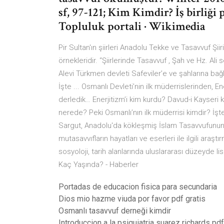
sf, 97-121; Kim Kimdir? İş birliği p
Topluluk portali · Wikimedia
Pir Sultan'ın şiirleri Anadolu Tekke ve Tasavvuf Şii
örnekleridir. “Şiirlerin­de Tasavvuf , Şah ve Hz. Ali 
Alevi Türkmen devleti Safeviler’e ve şahlarına bağl
İşte ... Osmanlı Devleti’nin ilk müderrislerinden, En
derledik… Enerjitizm’i kim kurdu? Davud-i Kayseri k
nerede? Peki Osmanlı’nın ilk müderrisi kimdir? İş
Sargut, Anadolu'da kökleşmiş İslam Tasavvufunun 
mutasavvıfların hayatları ve eserleri ile ilgili araşt
sosyoloji, tarih alanlarında uluslararası düzeyde 
Kaç Yaşında? - Haberler
Portadas de educacion fisica para secundaria
Dios mio hazme viuda por favor pdf gratis
Osmanlı tasavvuf derneği kimdir
Introduccion a la psiquiatria suarez richards pdf