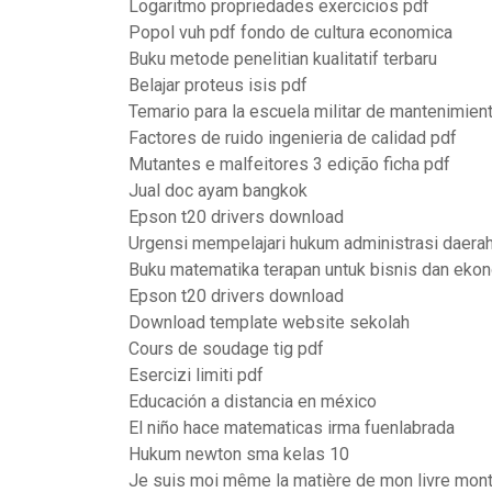
Logaritmo propriedades exercicios pdf
Popol vuh pdf fondo de cultura economica
Buku metode penelitian kualitatif terbaru
Belajar proteus isis pdf
Temario para la escuela militar de mantenimien
Factores de ruido ingenieria de calidad pdf
Mutantes e malfeitores 3 edição ficha pdf
Jual doc ayam bangkok
Epson t20 drivers download
Urgensi mempelajari hukum administrasi daera
Buku matematika terapan untuk bisnis dan ekon
Epson t20 drivers download
Download template website sekolah
Cours de soudage tig pdf
Esercizi limiti pdf
Educación a distancia en méxico
El niño hace matematicas irma fuenlabrada
Hukum newton sma kelas 10
Je suis moi même la matière de mon livre mon