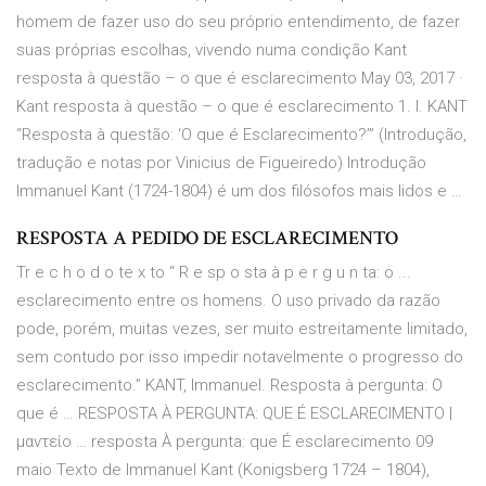
homem de fazer uso do seu próprio entendimento, de fazer
suas próprias escolhas, vivendo numa condição Kant
resposta à questão – o que é esclarecimento May 03, 2017 ·
Kant resposta à questão – o que é esclarecimento 1. I. KANT
“Resposta à questão: ‘O que é Esclarecimento?’” (Introdução,
tradução e notas por Vinicius de Figueiredo) Introdução
Immanuel Kant (1724-1804) é um dos filósofos mais lidos e …
RESPOSTA A PEDIDO DE ESCLARECIMENTO
Tr e c h o d o te x to “ R e sp o sta à p e r g u n ta: o ...
esclarecimento entre os homens. O uso privado da razão
pode, porém, muitas vezes, ser muito estreitamente limitado,
sem contudo por isso impedir notavelmente o progresso do
esclarecimento.” KANT, Immanuel. Resposta à pergunta: O
que é … RESPOSTA À PERGUNTA: QUE É ESCLARECIMENTO |
μαντείο … resposta À pergunta: que É esclarecimento 09
maio Texto de Immanuel Kant (Konigsberg 1724 – 1804),