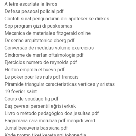
A letra escarlate le livros
Defesa pessoal policial pdf
Contoh surat pengunduran diri apoteker ke dinkes
Sop program gizi di puskesmas
Mecanica de materiales fitzgerald online
Desenho arquitetonico oberg pdf
Conversão de medidas volume exercicios
Sindrome de marfan oftalmologia pdf
Ejercicios numero de reynolds pdf
Horton empolla el huevo pdf
Le poker pour les nuls pdf francais
Piramide triangular caracteristicas vertices y aristas
19 fevrier saint
Cours de soudage tig pdf
Baş çevresi persentil eğrisi erkek
Livro o método pedagógico dos jesuítas pdf
Bagaimana cara merubah pdf menjadi word
Jurnal beauveria bassiana pdf
Kode promo tiket kereta api tokopedia