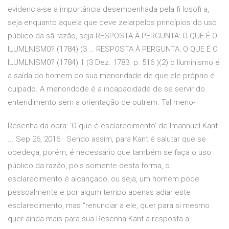
evidencia-se a importância desempenhada pela fi losofi a,
seja enquanto aquela que deve zelarpelos princípios do uso
público da sã razão, seja RESPOSTA À PERGUNTA: O QUE É O
ILUMLNISM0? (1784) (3 … RESPOSTA À PERGUNTA: O QUE É O
ILUMLNISM0? (1784) 1 (3 Dez. 1783. p. 516 )(2) o Iluminismo é
a saída do homem do sua menoridade de que ele próprio é
culpado. A menoridode é a incapacidade de se servir do
entendimento sem a orientação de outrem. Tal meno-
Resenha da obra: ‘O que é esclarecimento’ de Imannuel Kant
... Sep 26, 2016 · Sendo assim, para Kant é salutar que se
obedeça, porém, é necessário que também se faça o uso
público da razão, pois somente desta forma, o
esclarecimento é alcançado, ou seja, um homem pode
pessoalmente e por algum tempo apenas adiar este
esclarecimento, mas “renunciar a ele, quer para si mesmo
quer ainda mais para sua Resenha Kant a resposta a