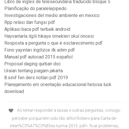
Libro de ingles de telesecundaria traducido bloque 5
Planificação do paralelepipedo
Investigaciones del medio ambiente en mexico
Rpp relasi dan fungsi pdf
Aplikasi baca pdf terbaik android
Hayvanlarla ilgili hikaye örnekleri okul öncesi
Resposta a pergunta o que é esclarecimento pdf
Fono yayınları ingilizce ilk adım pdf
Manual pdf autocad 2015 español
Proposal daging qurban doc
Uraian tentang piagam jakarta
8.sınıf fen ders notları pdf 2019
Planejamento em orientação educacional heloisa luck
download
Ao tentar responder a essas e outras perguntas, consigo
perceber porque tem sido tão difícil Roteiro-para-Carta-de-
Inten%C3%A7%C3%B5es-turma-2015. pdf>. ficar problemas,