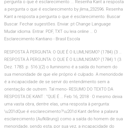
pergunta o que é esclarecimento ... Resenha Kant a resposta
a pergunta o que é esclarecimento by jlima_232596. Resenha
Kant a resposta a pergunta o que é esclarecimento. Buscar
Buscar. Fechar sugestões. Enviar. pt Change Language
Mudar idioma. Entrar. PDF, TXT ou leia online … O
Esclarecimento Kantiano - Brasil Escola
RESPOSTA À PERGUNTA: O QUE É O ILUMLNISM0? (1784) (3 …
RESPOSTA À PERGUNTA: O QUE É O ILUMLNISM0? (1784) 1 (3
Dez. 1783. p. 516 )(2) o Iluminismo é a saída do homem do
sua menoridade de que ele próprio é culpado. A menoridode
é a incapacidade de se servir do entendimento sem a
orientação de outrem. Tal meno- RESUMO DO TEXTO DA
RESPOSTA DE KANT : "QUE É … Feb 16, 2018 · O mesmo deixa
uma vasta obra, dentre elas, uma resposta à pergunta:
\u201dQue é esclarecimento?\u201d Kant define a palavra
esclarecimento (Aufklãrung) como a saída do homem de sua
menoridade, sendo esta, por sua vez, a incapacidade do