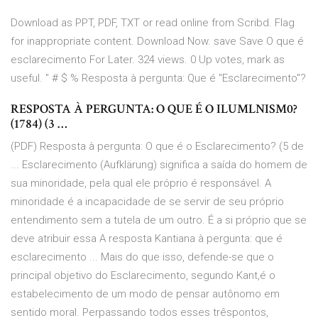
Download as PPT, PDF, TXT or read online from Scribd. Flag
for inappropriate content. Download Now. save Save O que é
esclarecimento For Later. 324 views. 0 Up votes, mark as
useful. " # $ % Resposta à pergunta: Que é "Esclarecimento"?
RESPOSTA À PERGUNTA: O QUE É O ILUMLNISM0?
(1784) (3 …
(PDF) Resposta à pergunta: O que é o Esclarecimento? (5 de
... Esclarecimento (Aufklärung) significa a saída do homem de
sua minoridade, pela qual ele próprio é responsável. A
minoridade é a incapacidade de se servir de seu próprio
entendimento sem a tutela de um outro. É a si próprio que se
deve atribuir essa A resposta Kantiana à pergunta: que é
esclarecimento ... Mais do que isso, defende-se que o
principal objetivo do Esclarecimento, segundo Kant,é o
estabelecimento de um modo de pensar autônomo em
sentido moral. Perpassando todos esses trêspontos,