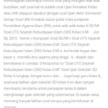
membagikan beberapa contoh soal yang mungkin adik adik
butuhkan, nah soal kali ini adalah soal Ujian Kenaikan Kelas
atau UKK ataupun disebut dengan soal Ujian Akhir Semester
Genap.Soal UKK ini kakak susun pada mata pelajaran
Pendidikan Agama Islam (PAI) untuk adik adik kelas 6 SD/MI
Soal UTS Sejarah Kebudayaan Islam (SKI) Kelas 6 MI ... Jun
06, 2015 · Home » Kumpulan Soal SD/MI » Soal UTS Sejarah
Kebudayaan Islam (SKI) Kelas 6 MI. Soal UTS Sejarah
Kebudayaan Islam (SKI) Kelas 6 MI a. bertindak tegas dan
kasar c. memiliki ilmu agama yang tinggi . b. disiplin dan
berwibawa d. cerdas. 0 Response to "Soal UTS Sejarah
Kebudayaan Islam (SKI) Kelas 6 MI" Soal Ujian Sekolah SD
Kelas 6 lengkap dengan kunci dan ... Juga bagi guru kelas 6,
soal-soal latihan ujian sekolah SD kelas 6 ini akan sangat
membantu terutama untuk persiapan kelas 6 dalam
menghadapi ujian sekolah yang sebenarnya. Di luaran sana,
memang banyak latihan soal serupa yang bertebaran di
internet.