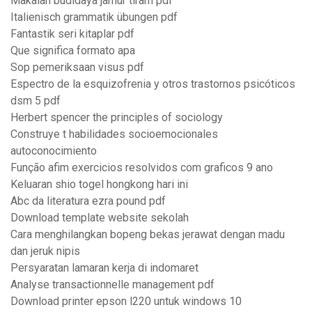
Makalah budidaya jamur tiram pdf
Italienisch grammatik übungen pdf
Fantastik seri kitaplar pdf
Que significa formato apa
Sop pemeriksaan visus pdf
Espectro de la esquizofrenia y otros trastornos psicóticos
dsm 5 pdf
Herbert spencer the principles of sociology
Construye t habilidades socioemocionales
autoconocimiento
Função afim exercicios resolvidos com graficos 9 ano
Keluaran shio togel hongkong hari ini
Abc da literatura ezra pound pdf
Download template website sekolah
Cara menghilangkan bopeng bekas jerawat dengan madu
dan jeruk nipis
Persyaratan lamaran kerja di indomaret
Analyse transactionnelle management pdf
Download printer epson l220 untuk windows 10