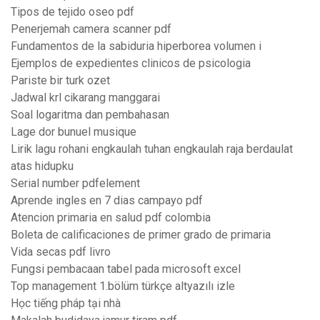
Tipos de tejido oseo pdf
Penerjemah camera scanner pdf
Fundamentos de la sabiduria hiperborea volumen i
Ejemplos de expedientes clinicos de psicologia
Pariste bir turk ozet
Jadwal krl cikarang manggarai
Soal logaritma dan pembahasan
Lage dor bunuel musique
Lirik lagu rohani engkaulah tuhan engkaulah raja berdaulat
atas hidupku
Serial number pdfelement
Aprende ingles en 7 dias campayo pdf
Atencion primaria en salud pdf colombia
Boleta de calificaciones de primer grado de primaria
Vida secas pdf livro
Fungsi pembacaan tabel pada microsoft excel
Top management 1.bölüm türkçe altyazılı izle
Học tiếng pháp tại nhà