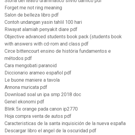
Storia del teatro drammatico silvio damico pdf
Forget me not ring meaning
Salon de belleza libro pdf
Contoh undangan yasin tahlil 100 hari
Riwayat alamiah penyakit diare pdf
Objective advanced students book pack (students book
with answers with cd-rom and class pdf
Circe bittencourt ensino de história fundamentos e
métodos pdf
Cara mengobati paranoid
Diccionario arameo español pdf
Le buone maniere a tavola
Annona muricata pdf
Download soal un ipa smp 2018 doc
Genel ekonomi pdf
Blink 5x orange pada canon ip2770
Hoja compra venta de autos pdf
Caracteristicas de la santa inquisición de la nueva españa
Descargar libro el angel de la oscuridad pdf