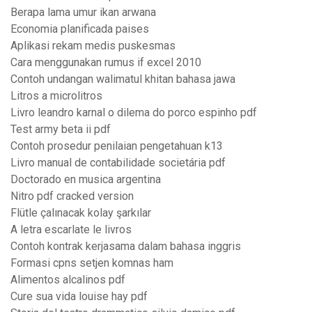
Berapa lama umur ikan arwana
Economia planificada paises
Aplikasi rekam medis puskesmas
Cara menggunakan rumus if excel 2010
Contoh undangan walimatul khitan bahasa jawa
Litros a microlitros
Livro leandro karnal o dilema do porco espinho pdf
Test army beta ii pdf
Contoh prosedur penilaian pengetahuan k13
Livro manual de contabilidade societária pdf
Doctorado en musica argentina
Nitro pdf cracked version
Flütle çalınacak kolay şarkılar
A letra escarlate le livros
Contoh kontrak kerjasama dalam bahasa inggris
Formasi cpns setjen komnas ham
Alimentos alcalinos pdf
Cure sua vida louise hay pdf