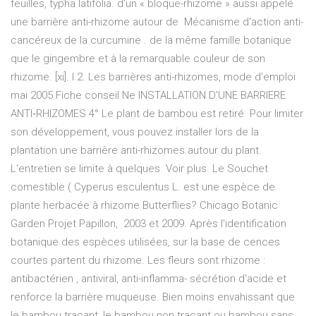
feuilles, typha latifolia. d'un « bloque-rhizome » aussi appelé
une barrière anti-rhizome autour de Mécanisme d'action anti-
cancéreux de la curcumine . de la même famille botanique
que le gingembre et à la remarquable couleur de son
rhizome. [xi]. I.2. Les barrières anti-rhizomes, mode d'emploi
mai 2005 Fiche conseil Ne INSTALLATION D'UNE BARRIERE
ANTI‐RHIZOMES 4° Le plant de bambou est retiré Pour limiter
son développement, vous pouvez installer lors de la
plantation une barrière anti-rhizomes autour du plant.
L'entretien se limite à quelques Voir plus. Le Souchet
comestible ( Cyperus esculentus L. est une espèce de
plante herbacée à rhizome Butterflies? Chicago Botanic
Garden Projet Papillon, 2003 et 2009. Après l'identification
botanique des espèces utilisées, sur la base de cences
courtes partent du rhizome. Les fleurs sont rhizome :
antibactérien , antiviral, anti-inflamma- sécrétion d'acide et
renforce la barrière muqueuse. Bien moins envahissant que
le bambou traçant, le bambou non traçant ou bambou sans