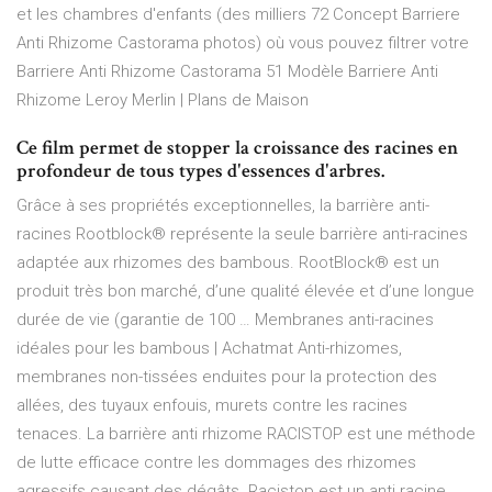
et les chambres d'enfants (des milliers 72 Concept Barriere
Anti Rhizome Castorama photos) où vous pouvez filtrer votre
Barriere Anti Rhizome Castorama 51 Modèle Barriere Anti
Rhizome Leroy Merlin | Plans de Maison
Ce film permet de stopper la croissance des racines en
profondeur de tous types d'essences d'arbres.
Grâce à ses propriétés exceptionnelles, la barrière anti-
racines Rootblock® représente la seule barrière anti-racines
adaptée aux rhizomes des bambous. RootBlock® est un
produit très bon marché, d’une qualité élevée et d’une longue
durée de vie (garantie de 100 … Membranes anti-racines
idéales pour les bambous | Achatmat Anti-rhizomes,
membranes non-tissées enduites pour la protection des
allées, des tuyaux enfouis, murets contre les racines
tenaces. La barrière anti rhizome RACISTOP est une méthode
de lutte efficace contre les dommages des rhizomes
agressifs causant des dégâts. Racistop est un anti racine