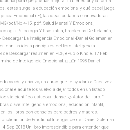
ocional para que puedas mejorar tu bienestar y la forma
igos. estas surge la educación emocional y qué papel juega
ligencia Emocional (IE), las ideas audaces e innovadoras
IMG/pdf/No.4-15. pdf. Salud Mental Y Emocional,
cologia, Psicologia Y Psiquiatria, Problemas De Relación,
- Descargar La Inteligencia Emocional -Daniel Goleman en
n con las ideas principales del libro Inteligencia
ol de Descargar resumen en PDF, ePub o Kindle. 17 Feb
érmino de Inteligencia Emocional. □ □En 1995 Daniel
 educación y crianza; un curso que te ayudará a Cada vez
nal e aquí te los vuelvo a dejar todos en un listado
odista científico estadounidense. ◇ Autor del libro: “
abras clave: Inteligencia emocional, educación infantil,
ia en los libros con consejos para padres y madres.
 la publicación de Emotional Intelligence de. Daniel Goleman
de 4 Sep 2018 Un libro imprescindible para entender qué