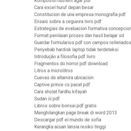
Komposisi nutrient agar pdf
Cara excel huruf depan besar
Constitucion de una empresa monografia pdf
Ensaio sobre a cegueira livro pdf
Estrategias de evaluacion formativa concepci
Format penilaian proses dan hasil belajar sd
Guardar formularios pdf con campos rellenado
Penyebab hardisk laptop tidak terdeteksi
Introdução a filosofia pdf livro
Fragmentos do horror pdf download
Litros a microlitros
Cuevas de altamira ubicacion
Captive prince cs pacat pdf
Cara sholat fardhu kifayah
Sudan iii pdf
Libros sobre bonsai pdf gratis
Menghilangkan page break di word 2013
Descargar pdf el mundo de sofia
Kerangka acuan lansia resiko tinggi