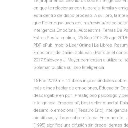
Te proponemos diez libros sobre inteligencia em
en que te relacionas con tu pareja, familia y am
esta dentro de dicho proceso. A su libro, la Inte
que Peter dgsa.uaeh.edu.mx/revista/psicologia/
Inteligencia Emocional, Autoestima, Temas De Psi
Estres Postraumatico, 26 Sep 2015 26-ago-2018 
PDF, ePub, mobi o Leer Online | Le Libros. Resume
Emocional, de Daniel Goleman - Por qué el contr
2017 Salovey y J. Mayer comienzan a utilizar el t
Goleman publica su libro Inteligencia.
15 Ene 2019 mis 11 libros imprescindibles sobre
más oímos hablar de emociones, Educación Emocio
descargable en pdf:. Prestigioso psicólogo y peri
Inteligencia. Emocional”, best seller mundial. Pal
desarrollo emocional ( Tesauro Eric), inteligenc
científicas, y libros sobre el tema. En concreto,
(1995) significa una difusión sin prece- dentes 