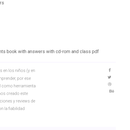
rs
nts book with answers with cd-rom and class pdf
 en los niños (y en
mprender, por ese
al como herramienta
mos creado este
ciones y reviews de
 la fiabilidad