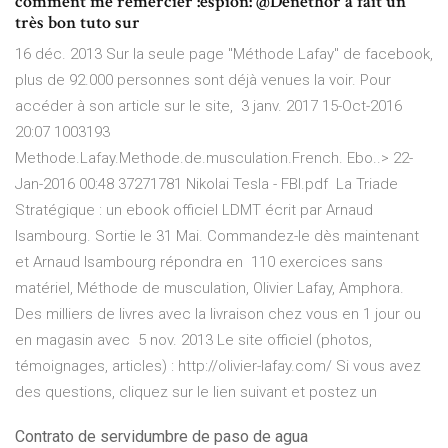
comment me remercier :espion: @Denethor a fait un
très bon tuto sur
16 déc. 2013 Sur la seule page "Méthode Lafay" de facebook,
plus de 92.000 personnes sont déjà venues la voir. Pour
accéder à son article sur le site, 3 janv. 2017 15-Oct-2016
20:07 1003193
Methode.Lafay.Methode.de.musculation.French. Ebo..> 22-
Jan-2016 00:48 37271781 Nikolai Tesla - FBI.pdf La Triade
Stratégique : un ebook officiel LDMT écrit par Arnaud
Isambourg. Sortie le 31 Mai. Commandez-le dès maintenant
et Arnaud Isambourg répondra en 110 exercices sans
matériel, Méthode de musculation, Olivier Lafay, Amphora.
Des milliers de livres avec la livraison chez vous en 1 jour ou
en magasin avec 5 nov. 2013 Le site officiel (photos,
témoignages, articles) : http://olivier-lafay.com/ Si vous avez
des questions, cliquez sur le lien suivant et postez un
Contrato de servidumbre de paso de agua